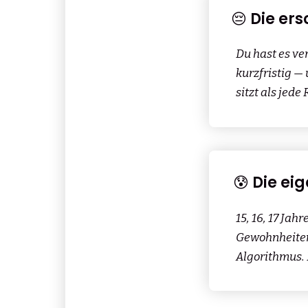
😔 Die er
Du hast es ve
kurzfristig — 
sitzt als jede
😰 Die ei
15, 16, 17 Jah
Gewohnheiten,
Algorithmus. 