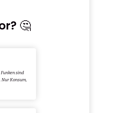
or? 🤔
e Funken sind
ng. Nur Konsum,