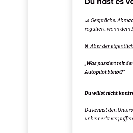
Du hast es v
🤝
Gespräche. Abmachun
reguliert, wenn dein 
❌
Aber der eigentlic
„Was passiert mit de
Autopilot bleibt?"
Du willst nicht kontro
Du kennst den Unters
unbemerkt verpuffen 