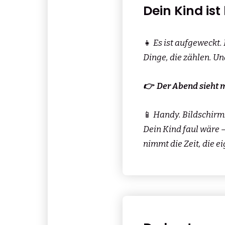
Dein Kind ist
👧
Es ist aufgeweckt.
Dinge, die zählen. Un
👉 Der Abend sieht m
📱
Handy. Bildschirm.
Dein Kind faul wäre —
nimmt die Zeit, die e