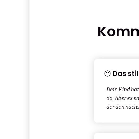
Kommt
😶 Das st
Dein Kind hat
da. Aber es en
der den näch